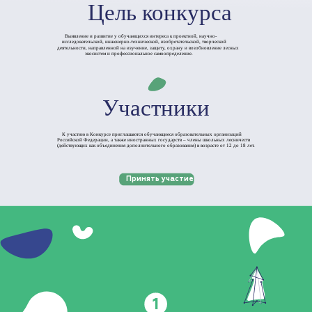
Цель конкурса
Выявление и развитие у обучающихся интереса к проектной, научно-
исследовательской, инженерно-технической, изобретательской, творческой
деятельности, направленной на изучение, защиту, охрану и возобновление лесных
экосистем и профессиональное самоопределение.
Участники
К участию в Конкурсе приглашаются обучающиеся образовательных организаций
Российской Федерации, а также иностранных государств – члены школьных лесничеств
(действующих как объединения дополнительного образования) в возрасте от 12 до 18 лет.
Принять участие
1